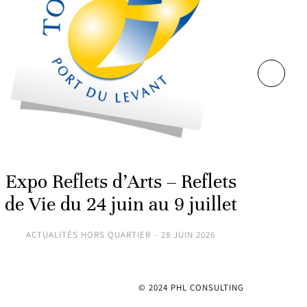
L’
Kath
A
Expo Reflets d’Arts – Reflets
de Vie du 24 juin au 9 juillet
ACTUALITÉS HORS QUARTIER
28 JUIN 2026
© 2024 PHL CONSULTING