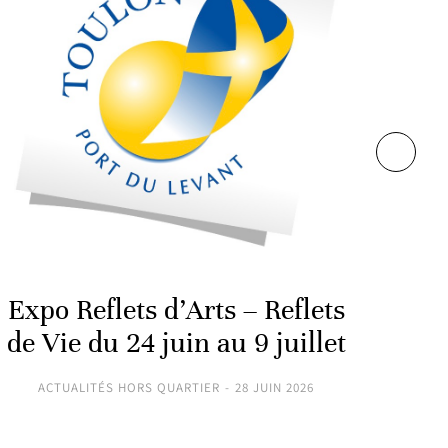
Shor
2
A
Expo Reflets d’Arts – Reflets
de Vie du 24 juin au 9 juillet
ACTUALITÉS HORS QUARTIER
28 JUIN 2026