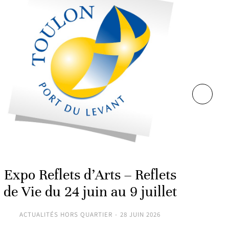
Shor
2
A
Expo Reflets d’Arts – Reflets
de Vie du 24 juin au 9 juillet
ACTUALITÉS HORS QUARTIER
28 JUIN 2026